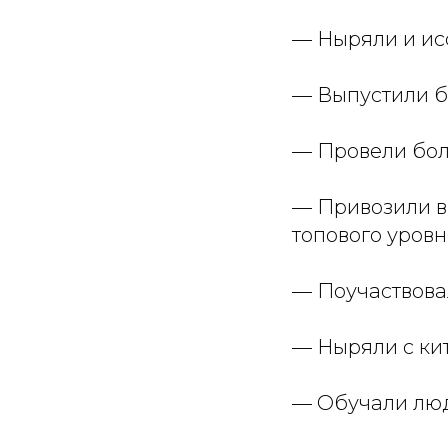
— Ныряли и исс
— Выпустили б
— Провели бол
— Привозили в
топового уровн
— Поучаствова
— Ныряли с ки
— Обучали люде