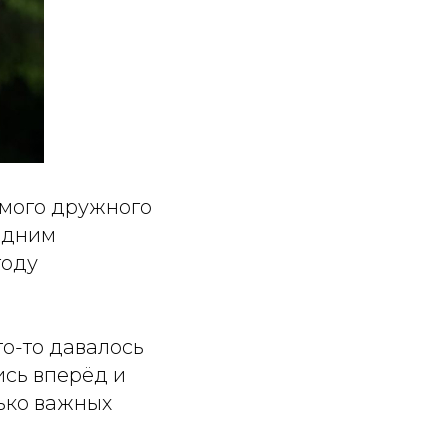
амого дружного
одним
году
то-то давалось
ись вперёд и
лько важных